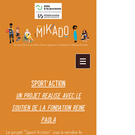
Sport'Action
Un projet réalisé avec le
soutien de la Fondation Reine
Paola
Le projet "Sport'Action" vise à rendre le